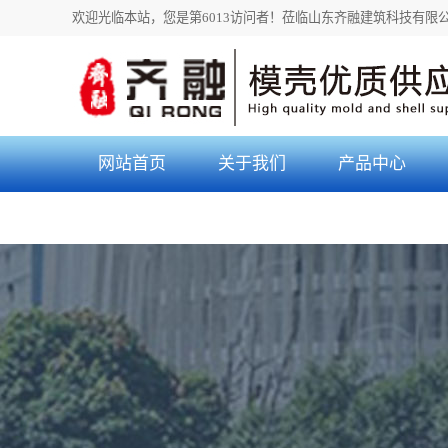
Warning: file_put_contents(/home/sdqrmkysbd3qlrem4k/wwwroot/source/cache/l
欢迎光临本站，您是第6013访问者！
莅临山东齐融建筑科技有限
网站首页
关于我们
产品中心
公司简介
郑州模壳
营业执照
郑州建筑模壳
郑州塑料模壳
郑州周转模壳
郑州一次性模壳
郑州密肋模壳
郑州华夫板