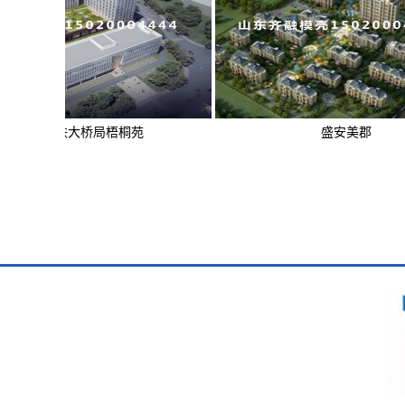
铁大桥局梧桐苑
盛安美郡