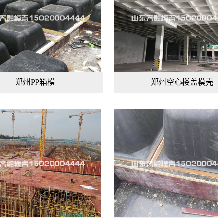
郑州PP箱模
郑州空心楼盖模壳