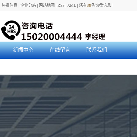
kysbd3qlrem4k/wwwroot/source/model/api.class.php on line 217
热推信息
|
企业分站
|
网站地图
|
RSS
|
XML
|
您有
38
条询盘信息！
新闻中心
在线留言
联系我们
公司新闻
联系我们
行业动态
常见问题