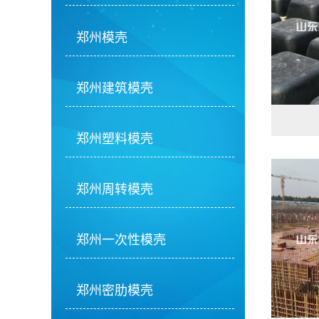
郑州模壳
郑州建筑模壳
郑州塑料模壳
郑州周转模壳
郑州一次性模壳
郑州密肋模壳