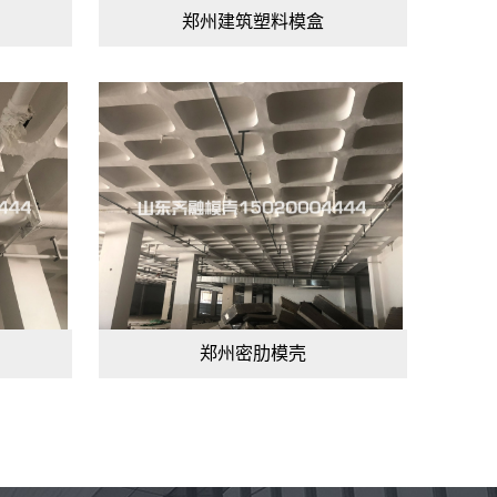
郑州建筑塑料模盒
郑州密肋模壳