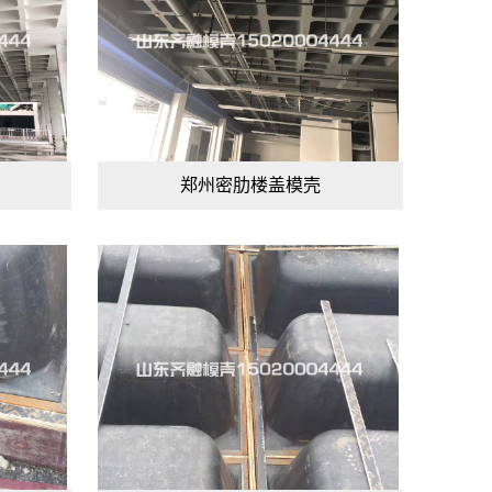
郑州密肋楼盖模壳