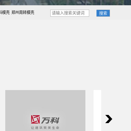
料模壳
郑州周转模壳